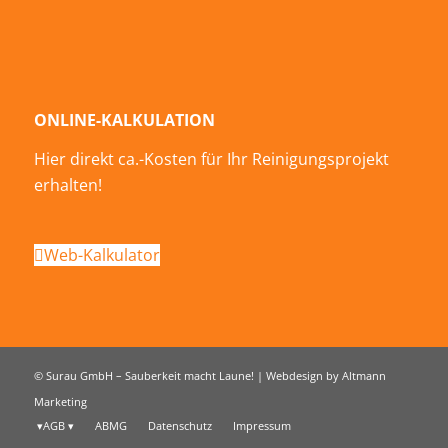
ONLINE-KALKULATION
Hier direkt ca.-Kosten für Ihr Reinigungsprojekt
erhalten!
Web-Kalkulator
©
Surau GmbH – Sauberkeit macht Laune! | Webdesign by
Altmann
Marketing
AGB
ABMG
Datenschutz
Impressum