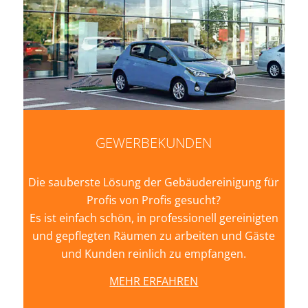
GEWERBEKUNDEN
Die sauberste Lösung der Gebäudereinigung für
Profis von Profis gesucht?
Es ist einfach schön, in professionell gereinigten
und gepflegten Räumen zu arbeiten und Gäste
und Kunden reinlich zu empfangen.
MEHR ERFAHREN