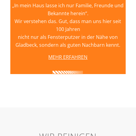
„In mein Haus lasse ich nur Familie, Freunde und
Bekannte herein“.
Wir verstehen das. Gut, dass man uns hier seit
100 Jahren
nicht nur als Fensterputzer in der Nähe von
Gladbeck, sondern als guten Nachbarn kennt.
MEHR ERFAHREN